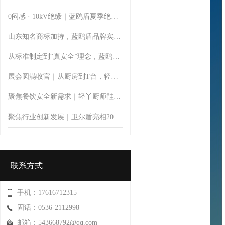
0闷感 · 10kV绝缘｜蓝鸥盾夏季绝缘安全鞋
山东知名商标加持，蓝鸥盾品牌实力彰显品质价值
从标准制定到“真安全”理念，蓝鸥盾推动安全鞋防护升级
展会圆满收官｜从厨房到T台，轻丫以专业防滑科技开启厨师鞋新体验
聚焦餐饮安全新需求｜轻丫厨师鞋亮相第11届郑州餐饮博览会，首日人气火爆引关注
聚焦行业创新发展｜卫尔盾亮相2026中国橡胶工业协会鞋业分会会员大会暨制鞋行业技术论坛
联系方式
手机：17616712315
固话：0536-2112998
邮箱：543668792@qq.com