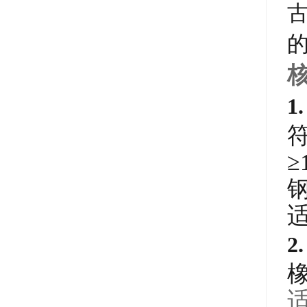
1
≥
2