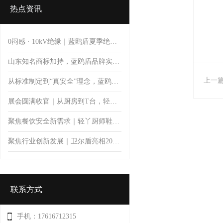
热点资讯
0闷感 · 10kV绝缘｜蓝鸥盾夏季绝缘安全鞋
山东知名商标加持，蓝鸥盾品牌实力彰显品质价值
上一
从标准制定到“真安全”理念，蓝鸥盾推动安全鞋防护升级
展会圆满收官｜从厨房到T台，轻丫以专业防滑科技开启厨师鞋新体验
聚焦餐饮安全新需求｜轻丫厨师鞋亮相第11届郑州餐饮博览会，首日人气火爆引关注
聚焦行业创新发展｜卫尔盾亮相2026中国橡胶工业协会鞋业分会会员大会暨制鞋行业技术论坛
联系方式
手机：17616712315