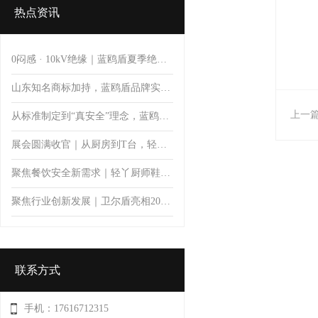
热点资讯
0闷感 · 10kV绝缘｜蓝鸥盾夏季绝缘安全鞋
山东知名商标加持，蓝鸥盾品牌实力彰显品质价值
上一
从标准制定到“真安全”理念，蓝鸥盾推动安全鞋防护升级
展会圆满收官｜从厨房到T台，轻丫以专业防滑科技开启厨师鞋新体验
聚焦餐饮安全新需求｜轻丫厨师鞋亮相第11届郑州餐饮博览会，首日人气火爆引关注
聚焦行业创新发展｜卫尔盾亮相2026中国橡胶工业协会鞋业分会会员大会暨制鞋行业技术论坛
联系方式
手机：17616712315