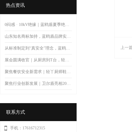
热点资讯
0闷感 · 10kV绝缘｜蓝鸥盾夏季绝缘安全鞋
山东知名商标加持，蓝鸥盾品牌实力彰显品质价值
上一
从标准制定到“真安全”理念，蓝鸥盾推动安全鞋防护升级
展会圆满收官｜从厨房到T台，轻丫以专业防滑科技开启厨师鞋新体验
聚焦餐饮安全新需求｜轻丫厨师鞋亮相第11届郑州餐饮博览会，首日人气火爆引关注
聚焦行业创新发展｜卫尔盾亮相2026中国橡胶工业协会鞋业分会会员大会暨制鞋行业技术论坛
联系方式
手机：17616712315